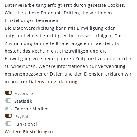
Datenverarbeitung erfolgt erst durch gesetzte Cookies.
Wir teilen diese Daten mit Dritten, die wir in den
Bestellung widerrufen
Einstellungen benennen.
Die Datenverarbeitung kann mit Einwilligung oder
ALLGEMEINES
aufgrund eines berechtigten Interesses erfolgen. Die
Zustimmung kann erteilt oder abgelehnt werden. Es
Kontakt
besteht das Recht, nicht einzuwilligen und die
Zahlungsarten
Einwilligung zu einem späteren Zeitpunkt zu ändern oder
Versand & Lieferzeit
zu widerrufen. Weitere Informationen zur Verwendung
Newsletter-Anmeldung
personenbezogener Daten und den Diensten erklären wir
Kostengünstige Ledermuster
in unserer
Daten­schutz­erklärung
.
VORTEILE
Essenziell
kostenfreier Versand ab 50€ in Deutschland
Statistik
kostengünstige Leder-Musterstücke
Externe Medien
kostenlose Beratung* +49 (0) 75 74 / 93 28 19
PayPal
große SoftArt® Lederauswahl
Funktional
große Farbvielfalt für alle SoftArt® Leder
Weitere Einstellungen