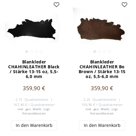
Classic zurzeit in den folgenden Farbvarianten natural,
golden B, bo brown, chestnut, new castano und black
erwerben.
Blankleder
Blankleder
CHAHINLEATHER Black
CHAHINLEATHER Bo
/ Stärke 13-15 oz, 5,5-
Brown / Stärke 13-15
6,0 mm
oz, 5,5-6,0 mm
359,90 €
359,90 €
2.15
Quadratmeter
|
2.25
Quadratmeter
|
167,40 € / Quadratmeter
159,96 € / Quadratmeter
inkl. ges. MwSt.
zzgl.
inkl. ges. MwSt.
zzgl.
Versandkosten
Versandkosten
In den Warenkorb
In den Warenkorb