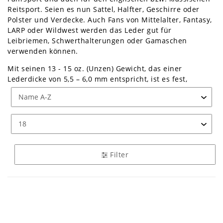
Reitsport. Seien es nun Sattel, Halfter, Geschirre oder
Polster und Verdecke. Auch Fans von Mittelalter, Fantasy,
LARP oder Wildwest werden das Leder gut für
Leibriemen, Schwerthalterungen oder Gamaschen
verwenden können.
Mit seinen 13 - 15 oz. (Unzen) Gewicht, das einer
Lederdicke von 5,5 – 6,0 mm entspricht, ist es fest,
standig, nicht elastisch und zugarm. Der trockene Griff
erlaubt eine gute Handhabung und die matte Optik
verleiht dem Leder eine nüchterne Eleganz. Die
Oberfläche ist naturbelassen aus Anilin und glatt mit
wenig bis keiner Struktur. Dadurch kommen Ziernähte
und Punzierungen besonders gut zur Geltung.
Filter
Das Blankleder vom Rind ist in traditioneller
Grubengerbung pflanzlich gegerbt und 5,5 – 6,0 mm dick.
Als Teil unseres Kernsortiments ist das Blankleder Classic
dauerhaft als Muster 5 x 15 cm oder als halbe Haut
erhältlich. Das Leder stellt nur geringe bis mittlere
Pflegeanforderungen, wodurch Sie sich kaum um das
Material kümmern müssen. Sie können das Blankleder