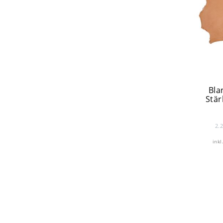
Bla
Stär
2.
inkl