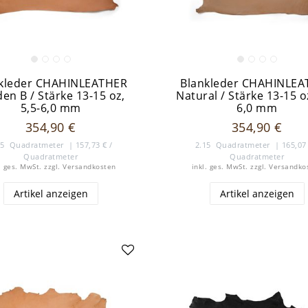
kleder CHAHINLEATHER
Blankleder CHAHINLE
en B / Stärke 13-15 oz,
Natural / Stärke 13-15 oz
5,5-6,0 mm
6,0 mm
354,90 €
354,90 €
25
Quadratmeter
| 157,73 € /
2.15
Quadratmeter
| 165,07 
Quadratmeter
Quadratmeter
. ges. MwSt.
zzgl.
Versandkosten
inkl. ges. MwSt.
zzgl.
Versandko
Artikel anzeigen
Artikel anzeigen