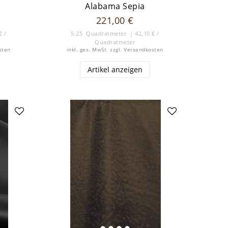
Alabama Sepia
221,00 €
€ /
5.25
Quadratmeter
| 42,10 € /
Quadratmeter
sten
inkl. ges. MwSt.
zzgl.
Versandkosten
Artikel anzeigen