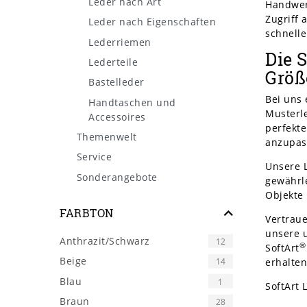
Leder nach Art
Handwer
Zugriff 
Leder nach Eigenschaften
schnelle
Lederriemen
Die 
Lederteile
Größ
Bastelleder
Bei uns 
Handtaschen und
Musterl
Accessoires
perfekte
Themenwelt
anzupass
Service
Unsere L
Sonderangebote
gewährle
Objekte 
FARBTON
Vertrau
unsere u
Anthrazit/Schwarz
12
®
SoftArt
Beige
14
erhalten
Blau
1
SoftArt 
Braun
28