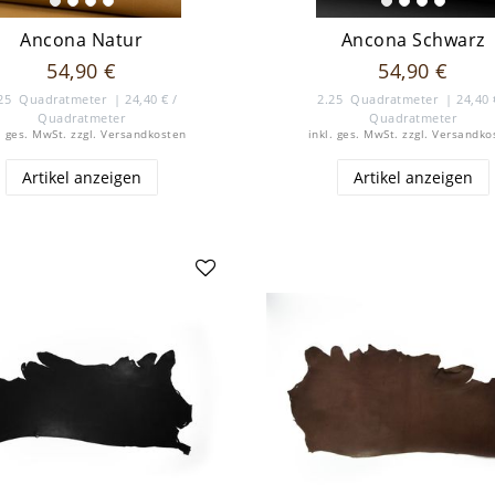
Ancona Natur
Ancona Schwarz
54,90 €
54,90 €
25
Quadratmeter
| 24,40 € /
2.25
Quadratmeter
| 24,40 
Quadratmeter
Quadratmeter
. ges. MwSt.
zzgl.
Versandkosten
inkl. ges. MwSt.
zzgl.
Versandko
Artikel anzeigen
Artikel anzeigen