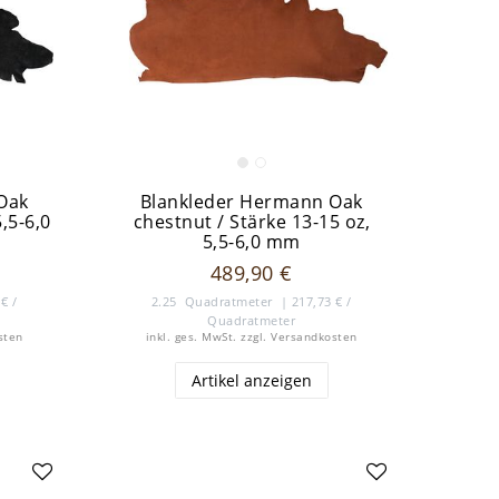
Oak
Blankleder Hermann Oak
5,5-6,0
chestnut / Stärke 13-15 oz,
5,5-6,0 mm
489,90 €
€ /
2.25
Quadratmeter
| 217,73 € /
Quadratmeter
sten
inkl. ges. MwSt.
zzgl.
Versandkosten
Artikel anzeigen