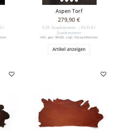
Aspen Torf
279,90 €
€ /
5.25
Quadratmeter
| 53,31 € /
Quadratmeter
sten
inkl. ges. MwSt.
zzgl.
Versandkosten
Artikel anzeigen