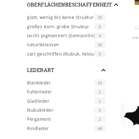
OBERFLÄCHENBESCHAFFENHEIT
glatt, wenig bis keine Struktur
35
großes Korn, grobe Struktur
6
2.
leicht pigmentiert (Semianilin)
4
inkl
naturbelassen
36
zart geschliffen (Nubuk, Velour)
5
LEDERART
Blankleder
33
Futterleder
2
Glattleder
2
Nubukleder
5
Pergament
2
Rindleder
40