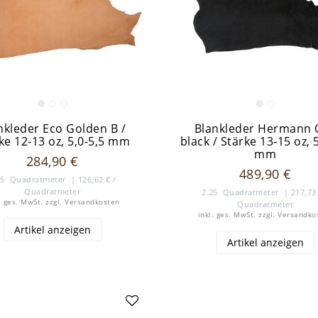
nkleder Eco Golden B /
Blankleder Hermann 
ke 12-13 oz, 5,0-5,5 mm
black / Stärke 13-15 oz, 
mm
284,90 €
489,90 €
25
Quadratmeter
| 126,62 € /
Quadratmeter
2.25
Quadratmeter
| 217,73 
. ges. MwSt.
zzgl.
Versandkosten
Quadratmeter
inkl. ges. MwSt.
zzgl.
Versandko
Artikel anzeigen
Artikel anzeigen