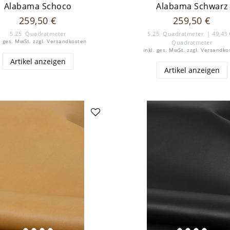
Alabama Schoco
Alabama Schwarz
259,50 €
259,50 €
5.25
Quadratmeter
5.25
Quadratmeter
| 49,43 
. ges. MwSt.
zzgl.
Versandkosten
Quadratmeter
inkl. ges. MwSt.
zzgl.
Versandko
Artikel anzeigen
Artikel anzeigen