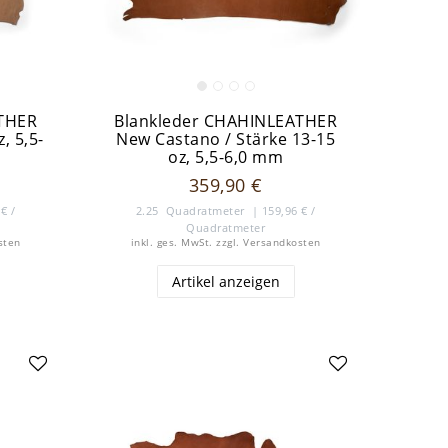
ATHER
Blankleder CHAHINLEATHER
, 5,5-
New Castano / Stärke 13-15
oz, 5,5-6,0 mm
359,90 €
€ /
2.25
Quadratmeter
| 159,96 € /
Quadratmeter
sten
inkl. ges. MwSt.
zzgl.
Versandkosten
Artikel anzeigen