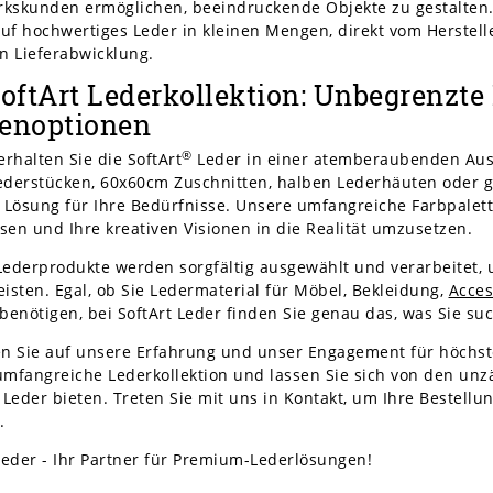
kskunden ermöglichen, beeindruckende Objekte zu gestalten.
auf hochwertiges Leder in kleinen Mengen, direkt vom Herstelle
n Lieferabwicklung.
SoftArt Lederkollektion: Unbegrenzte 
enoptionen
®
erhalten Sie die SoftArt
Leder in einer atemberaubenden Aus
ederstücken, 60x60cm Zuschnitten, halben Lederhäuten oder 
 Lösung für Ihre Bedürfnisse. Unsere umfangreiche Farbpalette
en und Ihre kreativen Visionen in die Realität umzusetzen.
ederprodukte werden sorgfältig ausgewählt und verarbeitet, 
isten. Egal, ob Sie Ledermaterial für Möbel, Bekleidung,
Acces
benötigen, bei SoftArt Leder finden Sie genau das, was Sie su
en Sie auf unsere Erfahrung und unser Engagement für höchst
mfangreiche Lederkollektion und lassen Sie sich von den unzä
Leder bieten. Treten Sie mit uns in Kontakt, um Ihre Bestell
.
Leder - Ihr Partner für Premium-Lederlösungen!