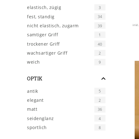
elastisch, zügig
3
fest, standig
34
nicht elastisch, zugarm
inkl
39
samtiger Griff
1
trockener Griff
40
wachsartiger Griff
2
weich
9
OPTIK
antik
5
elegant
2
matt
36
seidenglanz
4
sportlich
8