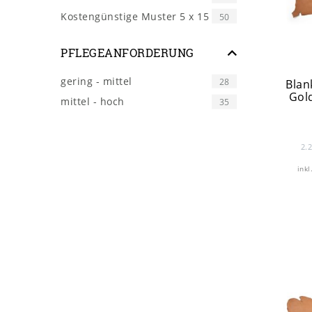
Kostengünstige Muster 5 x 15 cm
50
PFLEGEANFORDERUNG
gering - mittel
28
Blan
Gold
mittel - hoch
35
2.
inkl