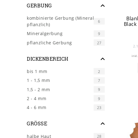
GERBUNG
kombinierte Gerbung (Mineral-
Blan
6
Black 
pflanzlich)
Mineralgerbung
9
pflanzliche Gerbung
27
2.
inkl
DICKENBEREICH
bis 1 mm
2
1 - 1,5 mm
7
1,5 - 2 mm
9
2 - 4 mm
9
4 - 6 mm
23
GRÖSSE
halbe Haut
28