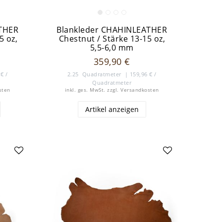
ATHER
Blankleder CHAHINLEATHER
5 oz,
Chestnut / Stärke 13-15 oz,
5,5-6,0 mm
359,90 €
€ /
2.25
Quadratmeter
| 159,96 € /
Quadratmeter
sten
inkl. ges. MwSt.
zzgl.
Versandkosten
Artikel anzeigen