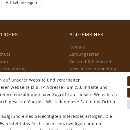
Artikel anzeigen
LICHES
ALLGEMEINES
Kontakt
chutz
Zahlungsarten
ssum
Versand & Lieferzeit
ufsbelehrung
Newsletter-Anmeldung
Kostengünstige Ledermuster
n auf unserer Website und verarbeiten
er Webseite (z.B. IP-Adresse), um z.B. Inhalte und
llung widerrufen
ietern einzubinden oder Zugriffe auf unsere Website zu
rch gesetzte Cookies. Wir teilen diese Daten mit Dritten,
 aufgrund eines berechtigten Interesses erfolgen. Die
s besteht das Recht, nicht einzuwilligen und die