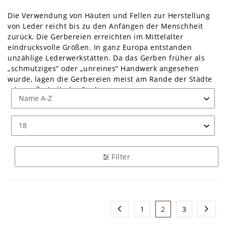
Die Verwendung von Häuten und Fellen zur Herstellung
von Leder reicht bis zu den Anfängen der Menschheit
zurück. Die Gerbereien erreichten im Mittelalter
eindrucksvolle Größen. In ganz Europa entstanden
unzählige Lederwerkstätten. Da das Gerben früher als
„schmutziges“ oder „unreines“ Handwerk angesehen
wurde, lagen die Gerbereien meist am Rande der Städte
oder außerhalb der Stadtmauern.
Der Unterschied zwischen dem Gerben im Mittelalter und
dem Gerben heutzutage liegt in den unterschiedlich
praktizierten Gerbverfahren. Im Mittelalter wurde die
pflanzliche Gerbung oder die Lohgerbung praktiziert. Bei
beiden Verfahren wurden pflanzliche Stoffe, wie
Filter
beispielsweise Kastanien- oder Eichenholz, als Gerbstoff
eingesetzt. Die pflanzlichen Gerbstoffe mussten meist in
einer Lohmühle gemahlen und mit Wasser ausgelaugt
werden. Lohgegerbte Leder weisen sehr robuste und
langlebige Eigenschaften auf. Daher wurden Sie oft für
1
2
3
die Herstellung von Schuhen verwendet.