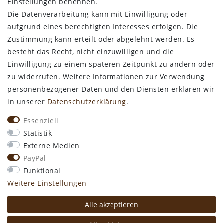
Bestellung widerrufen
Einstellungen benennen.
Die Datenverarbeitung kann mit Einwilligung oder
ALLGEMEINES
aufgrund eines berechtigten Interesses erfolgen. Die
Zustimmung kann erteilt oder abgelehnt werden. Es
Kontakt
besteht das Recht, nicht einzuwilligen und die
Zahlungsarten
Einwilligung zu einem späteren Zeitpunkt zu ändern oder
Versand & Lieferzeit
zu widerrufen. Weitere Informationen zur Verwendung
Newsletter-Anmeldung
personenbezogener Daten und den Diensten erklären wir
Kostengünstige Ledermuster
in unserer
Daten­schutz­erklärung
.
VORTEILE
Essenziell
kostenfreier Versand ab 50€ in Deutschland
Statistik
kostengünstige Leder-Musterstücke
Externe Medien
kostenlose Beratung* +49 (0) 75 74 / 93 28 19
PayPal
große SoftArt® Lederauswahl
Funktional
große Farbvielfalt für alle SoftArt® Leder
Weitere Einstellungen
Alle akzeptieren
* Mo. - Do. 8:00 - 12:30 und 13:15 - 16:30 Uhr