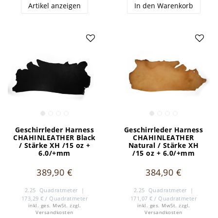
Leibriemen, Schwerthalterungen, Scheiden, Gamaschen,
Artikel anzeigen
In den Warenkorb
Hauben, Beuteln, Taschen, Armbändern,
Brustpanzerungen, Bundschuhen, Gamaschen und
Masken. Gerne beraten wir Sie, welche Lederserien
beziehungsweise Lederarten für die Herstellung dieser
mittelalterlichen Produkte geeignet sind. Unsere
erfahrenen und freundlichen Mitarbeiter beantworten
gerne Ihre Fragen.
Geschirrleder Harness
Geschirrleder Harness
CHAHINLEATHER Black
CHAHINLEATHER
/ Stärke XH /15 oz +
Natural / Stärke XH
6.0/+mm
/15 oz + 6.0/+mm
389,90 €
384,90 €
2.25
Quadratmeter
|
2.25
Quadratmeter
|
173,29 € / Quadratmeter
171,07 € / Quadratmeter
inkl. ges. MwSt.
zzgl.
inkl. ges. MwSt.
zzgl.
Versandkosten
Versandkosten