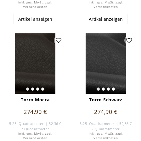
inkl. ges. MwSt.
zzgl.
inkl. ges. MwSt.
zzgl.
Versandkosten
Versandkosten
Artikel anzeigen
Artikel anzeigen
Torro Mocca
Torro Schwarz
274,90 €
274,90 €
5.25
Quadratmeter
| 52,36 €
5.25
Quadratmeter
| 52,36 €
/ Quadratmeter
/ Quadratmeter
inkl. ges. MwSt.
zzgl.
inkl. ges. MwSt.
zzgl.
Versandkosten
Versandkosten