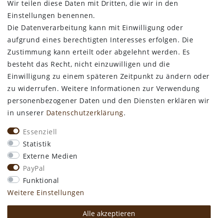
Wir teilen diese Daten mit Dritten, die wir in den
Bestellung widerrufen
Einstellungen benennen.
Die Datenverarbeitung kann mit Einwilligung oder
ALLGEMEINES
aufgrund eines berechtigten Interesses erfolgen. Die
Zustimmung kann erteilt oder abgelehnt werden. Es
Kontakt
besteht das Recht, nicht einzuwilligen und die
Zahlungsarten
Einwilligung zu einem späteren Zeitpunkt zu ändern oder
Versand & Lieferzeit
zu widerrufen. Weitere Informationen zur Verwendung
Newsletter-Anmeldung
personenbezogener Daten und den Diensten erklären wir
Kostengünstige Ledermuster
in unserer
Daten­schutz­erklärung
.
VORTEILE
Essenziell
kostenfreier Versand ab 50€ in Deutschland
Statistik
kostengünstige Leder-Musterstücke
Externe Medien
kostenlose Beratung* +49 (0) 75 74 / 93 28 19
PayPal
große SoftArt® Lederauswahl
Funktional
große Farbvielfalt für alle SoftArt® Leder
Weitere Einstellungen
Alle akzeptieren