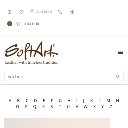
ZUM BLOG
0,00 EUR
0
A
B
C
D
E
F
G
H
I
J
K
L
M
N
O
P
Q
R
S
T
U
V
W
X
Y
Z