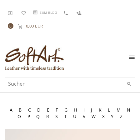
ZUM BLOG
0,00 EUR
0
A
B
C
D
E
F
G
H
I
J
K
L
M
N
O
P
Q
R
S
T
U
V
W
X
Y
Z