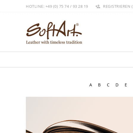
HOTLINE: +49 (0) 75 74 / 93 28 19
REGISTRIEREN (
A
B
C
D
E