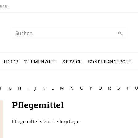
B2B)
LEDER
THEMENWELT
SERVICE
SONDERANGEBOTE
F
G
H
I
J
K
L
M
N
O
P
Q
R
S
T
U
Pflegemittel
Pflegemittel siehe Lederpflege