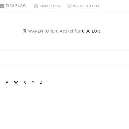
ZUM BLOG
ANMELDEN
WUNSCHLISTE
WARENKORB
0
Artikel für
0,00 EUR
V
W
X
Y
Z