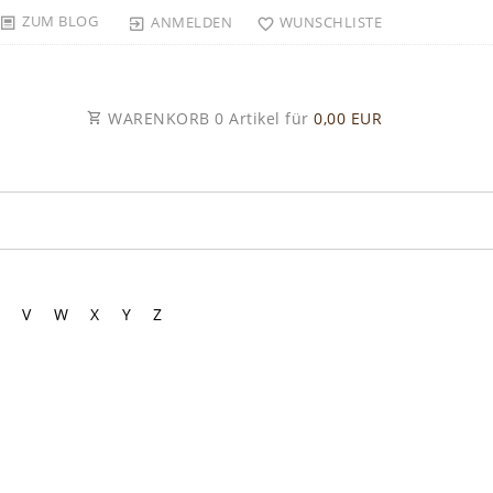
ZUM BLOG
ANMELDEN
WUNSCHLISTE
WARENKORB
0
Artikel für
0,00 EUR
V
W
X
Y
Z