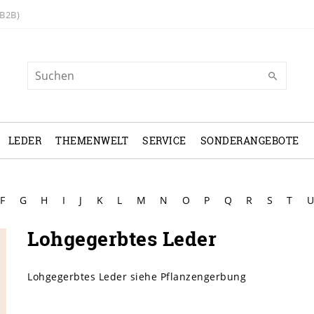
B2B)
LEDER
THEMENWELT
SERVICE
SONDERANGEBOTE
F
G
H
I
J
K
L
M
N
O
P
Q
R
S
T
U
Lohgegerbtes Leder
Lohgegerbtes Leder siehe Pflanzengerbung