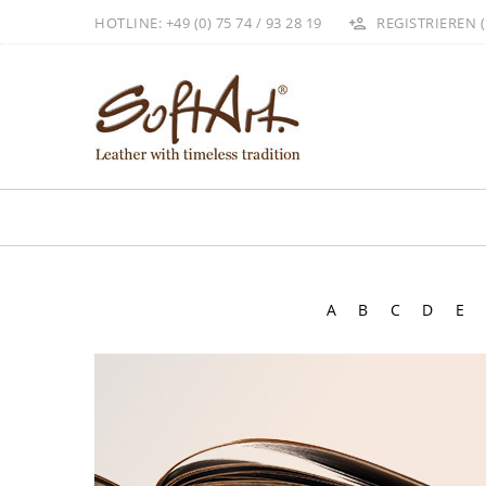
HOTLINE: +49 (0) 75 74 / 93 28 19
REGISTRIEREN (
A
B
C
D
E