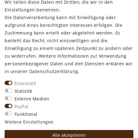
Wir teilen diese Daten mit Dritten, die wir in den
Bestellung widerrufen
Einstellungen benennen.
Die Datenverarbeitung kann mit Einwilligung oder
ALLGEMEINES
aufgrund eines berechtigten Interesses erfolgen. Die
Zustimmung kann erteilt oder abgelehnt werden. Es
Kontakt
besteht das Recht, nicht einzuwilligen und die
Zahlungsarten
Einwilligung zu einem späteren Zeitpunkt zu ändern oder
Versand & Lieferzeit
zu widerrufen. Weitere Informationen zur Verwendung
Newsletter-Anmeldung
personenbezogener Daten und den Diensten erklären wir
Kostengünstige Ledermuster
in unserer
Daten­schutz­erklärung
.
VORTEILE
Essenziell
kostenfreier Versand ab 50€ in Deutschland
Statistik
kostengünstige Leder-Musterstücke
Externe Medien
kostenlose Beratung* +49 (0) 75 74 / 93 28 19
PayPal
große SoftArt® Lederauswahl
Funktional
große Farbvielfalt für alle SoftArt® Leder
Weitere Einstellungen
Alle akzeptieren