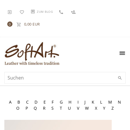
ZUM BLOG
0,00 EUR
0
A
B
C
D
E
F
G
H
I
J
K
L
M
N
O
P
Q
R
S
T
U
V
W
X
Y
Z