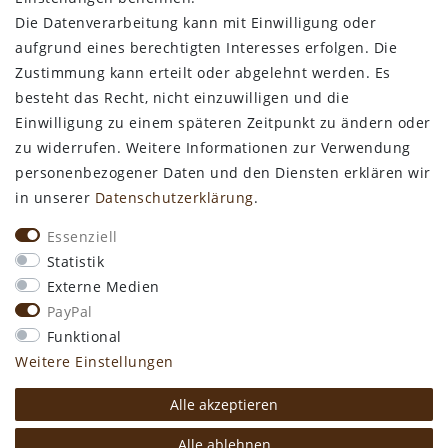
Die Datenverarbeitung kann mit Einwilligung oder
ALLGEMEINES
aufgrund eines berechtigten Interesses erfolgen. Die
Zustimmung kann erteilt oder abgelehnt werden. Es
Kontakt
besteht das Recht, nicht einzuwilligen und die
Zahlungsarten
Einwilligung zu einem späteren Zeitpunkt zu ändern oder
Versand & Lieferzeit
zu widerrufen. Weitere Informationen zur Verwendung
Newsletter-Anmeldung
personenbezogener Daten und den Diensten erklären wir
Kostengünstige Ledermuster
in unserer
Daten­schutz­erklärung
.
VORTEILE
Essenziell
kostenfreier Versand ab 50€ in Deutschland
Statistik
kostengünstige Leder-Musterstücke
Externe Medien
kostenlose Beratung* +49 (0) 75 74 / 93 28 19
PayPal
große SoftArt® Lederauswahl
Funktional
große Farbvielfalt für alle SoftArt® Leder
Weitere Einstellungen
Alle akzeptieren
* Mo. - Do. 8:00 - 12:30 und 13:15 - 16:30 Uhr
Alle ablehnen