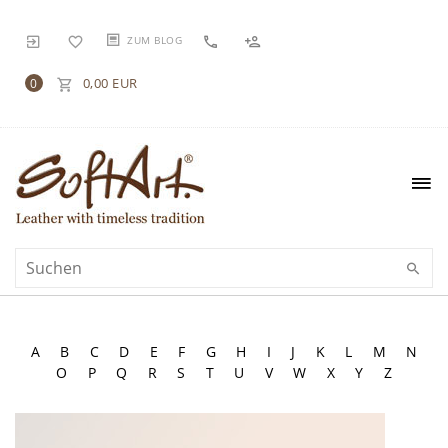
ZUM BLOG
0,00 EUR
0
A
B
C
D
E
F
G
H
I
J
K
L
M
N
O
P
Q
R
S
T
U
V
W
X
Y
Z