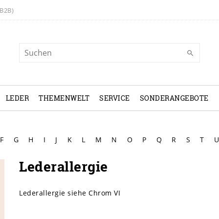
B2B)
LEDER
THEMENWELT
SERVICE
SONDERANGEBOTE
F
G
H
I
J
K
L
M
N
O
P
Q
R
S
T
U
Lederallergie
Lederallergie siehe Chrom VI