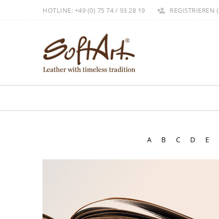
HOTLINE: +49 (0) 75 74 / 93 28 19
REGISTRIEREN (
A
B
C
D
E