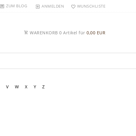
ZUM BLOG
ANMELDEN
WUNSCHLISTE
WARENKORB
0
Artikel für
0,00 EUR
V
W
X
Y
Z