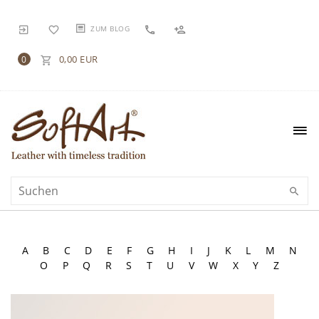
ZUM BLOG
0,00 EUR
0
A
B
C
D
E
F
G
H
I
J
K
L
M
N
O
P
Q
R
S
T
U
V
W
X
Y
Z