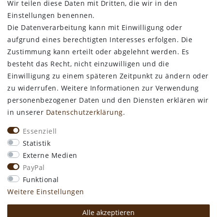
Wir teilen diese Daten mit Dritten, die wir in den
Bestellung widerrufen
Einstellungen benennen.
Die Datenverarbeitung kann mit Einwilligung oder
ALLGEMEINES
aufgrund eines berechtigten Interesses erfolgen. Die
Zustimmung kann erteilt oder abgelehnt werden. Es
Kontakt
besteht das Recht, nicht einzuwilligen und die
Zahlungsarten
Einwilligung zu einem späteren Zeitpunkt zu ändern oder
Versand & Lieferzeit
zu widerrufen. Weitere Informationen zur Verwendung
Newsletter-Anmeldung
personenbezogener Daten und den Diensten erklären wir
Kostengünstige Ledermuster
in unserer
Daten­schutz­erklärung
.
VORTEILE
Essenziell
kostenfreier Versand ab 50€ in Deutschland
Statistik
kostengünstige Leder-Musterstücke
Externe Medien
kostenlose Beratung* +49 (0) 75 74 / 93 28 19
PayPal
große SoftArt® Lederauswahl
Funktional
große Farbvielfalt für alle SoftArt® Leder
Weitere Einstellungen
Alle akzeptieren