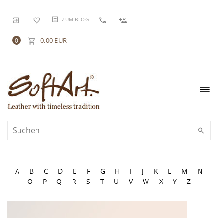
ZUM BLOG
0,00 EUR
0
A
B
C
D
E
F
G
H
I
J
K
L
M
N
O
P
Q
R
S
T
U
V
W
X
Y
Z