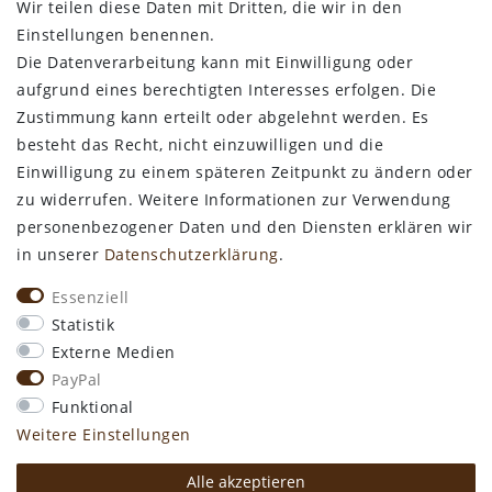
Wir teilen diese Daten mit Dritten, die wir in den
Bestellung widerrufen
Einstellungen benennen.
Die Datenverarbeitung kann mit Einwilligung oder
ALLGEMEINES
aufgrund eines berechtigten Interesses erfolgen. Die
Zustimmung kann erteilt oder abgelehnt werden. Es
Kontakt
besteht das Recht, nicht einzuwilligen und die
Zahlungsarten
Einwilligung zu einem späteren Zeitpunkt zu ändern oder
Versand & Lieferzeit
zu widerrufen. Weitere Informationen zur Verwendung
Newsletter-Anmeldung
personenbezogener Daten und den Diensten erklären wir
Kostengünstige Ledermuster
in unserer
Daten­schutz­erklärung
.
VORTEILE
Essenziell
kostenfreier Versand ab 50€ in Deutschland
Statistik
kostengünstige Leder-Musterstücke
Externe Medien
kostenlose Beratung* +49 (0) 75 74 / 93 28 19
PayPal
große SoftArt® Lederauswahl
Funktional
große Farbvielfalt für alle SoftArt® Leder
Weitere Einstellungen
Alle akzeptieren