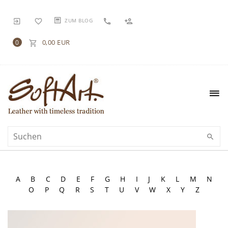
ZUM BLOG
0,00 EUR
0
A
B
C
D
E
F
G
H
I
J
K
L
M
N
O
P
Q
R
S
T
U
V
W
X
Y
Z