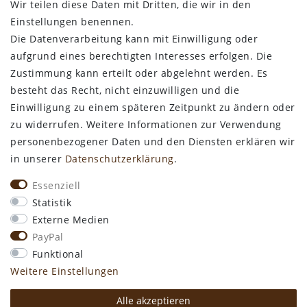
Wir teilen diese Daten mit Dritten, die wir in den
Bestellung widerrufen
Einstellungen benennen.
Die Datenverarbeitung kann mit Einwilligung oder
ALLGEMEINES
aufgrund eines berechtigten Interesses erfolgen. Die
Zustimmung kann erteilt oder abgelehnt werden. Es
Kontakt
besteht das Recht, nicht einzuwilligen und die
Zahlungsarten
Einwilligung zu einem späteren Zeitpunkt zu ändern oder
Versand & Lieferzeit
zu widerrufen. Weitere Informationen zur Verwendung
Newsletter-Anmeldung
personenbezogener Daten und den Diensten erklären wir
Kostengünstige Ledermuster
in unserer
Daten­schutz­erklärung
.
VORTEILE
Essenziell
kostenfreier Versand ab 50€ in Deutschland
Statistik
kostengünstige Leder-Musterstücke
Externe Medien
kostenlose Beratung* +49 (0) 75 74 / 93 28 19
PayPal
große SoftArt® Lederauswahl
Funktional
große Farbvielfalt für alle SoftArt® Leder
Weitere Einstellungen
Alle akzeptieren