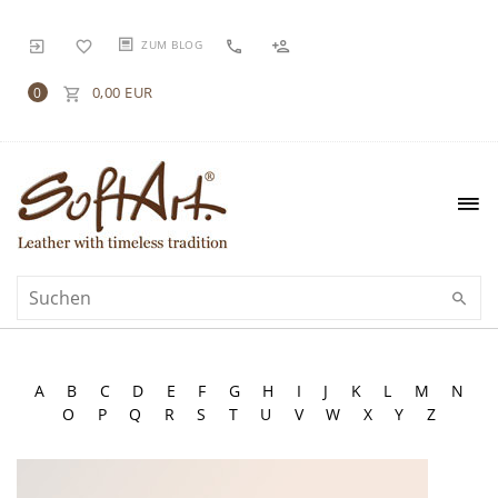
ZUM BLOG
0,00 EUR
0
A
B
C
D
E
F
G
H
I
J
K
L
M
N
O
P
Q
R
S
T
U
V
W
X
Y
Z