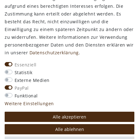
ALLGEMEINES
aufgrund eines berechtigten Interesses erfolgen. Die
Zustimmung kann erteilt oder abgelehnt werden. Es
Kontakt
besteht das Recht, nicht einzuwilligen und die
Zahlungsarten
Einwilligung zu einem späteren Zeitpunkt zu ändern oder
Versand & Lieferzeit
zu widerrufen. Weitere Informationen zur Verwendung
Newsletter-Anmeldung
personenbezogener Daten und den Diensten erklären wir
Kostengünstige Ledermuster
in unserer
Daten­schutz­erklärung
.
VORTEILE
Essenziell
kostenfreier Versand ab 50€ in Deutschland
Statistik
kostengünstige Leder-Musterstücke
Externe Medien
kostenlose Beratung* +49 (0) 75 74 / 93 28 19
PayPal
große SoftArt® Lederauswahl
Funktional
große Farbvielfalt für alle SoftArt® Leder
Weitere Einstellungen
Alle akzeptieren
* Mo. - Do. 8:00 - 12:30 und 13:15 - 16:30 Uhr
Alle ablehnen