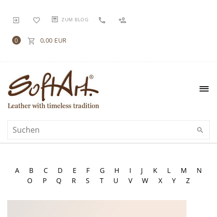
ZUM BLOG
0,00 EUR
0
A
B
C
D
E
F
G
H
I
J
K
L
M
N
O
P
Q
R
S
T
U
V
W
X
Y
Z