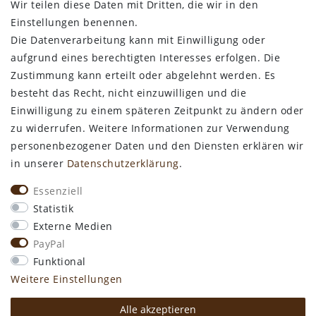
Wir teilen diese Daten mit Dritten, die wir in den
Bestellung widerrufen
Einstellungen benennen.
Die Datenverarbeitung kann mit Einwilligung oder
ALLGEMEINES
aufgrund eines berechtigten Interesses erfolgen. Die
Zustimmung kann erteilt oder abgelehnt werden. Es
Kontakt
besteht das Recht, nicht einzuwilligen und die
Zahlungsarten
Einwilligung zu einem späteren Zeitpunkt zu ändern oder
Versand & Lieferzeit
zu widerrufen. Weitere Informationen zur Verwendung
Newsletter-Anmeldung
personenbezogener Daten und den Diensten erklären wir
Kostengünstige Ledermuster
in unserer
Daten­schutz­erklärung
.
VORTEILE
Essenziell
kostenfreier Versand ab 50€ in Deutschland
Statistik
kostengünstige Leder-Musterstücke
Externe Medien
kostenlose Beratung* +49 (0) 75 74 / 93 28 19
PayPal
große SoftArt® Lederauswahl
Funktional
große Farbvielfalt für alle SoftArt® Leder
Weitere Einstellungen
Alle akzeptieren