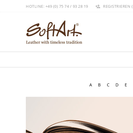
HOTLINE: +49 (0) 75 74 / 93 28 19
REGISTRIEREN (
A
B
C
D
E