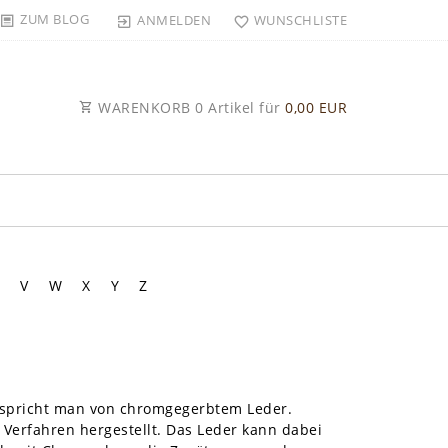
ZUM BLOG
ANMELDEN
WUNSCHLISTE
WARENKORB
0
Artikel für
0,00 EUR
V
W
X
Y
Z
, spricht man von chromgegerbtem Leder.
m Verfahren hergestellt. Das Leder kann dabei