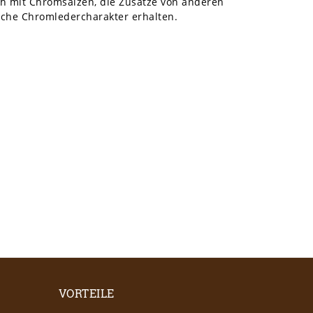
h mit Chromsalzen, die Zusätze von anderen
ische Chromledercharakter erhalten.
VORTEILE