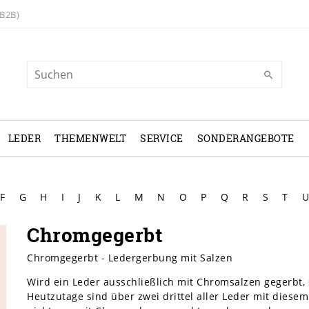
B2B)
LEDER
THEMENWELT
SERVICE
SONDERANGEBOTE
F
G
H
I
J
K
L
M
N
O
P
Q
R
S
T
U
Chromgegerbt
Chromgegerbt - Ledergerbung mit Salzen
Wird ein Leder ausschließlich mit Chromsalzen gegerbt
Heutzutage sind über zwei drittel aller Leder mit diese