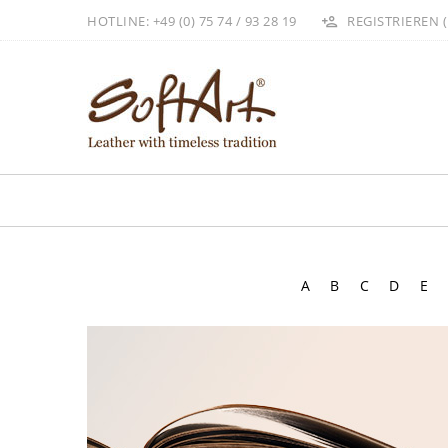
HOTLINE: +49 (0) 75 74 / 93 28 19
REGISTRIEREN (
A
B
C
D
E