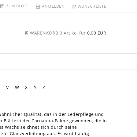
ZUM BLOG
ANMELDEN
WUNSCHLISTE
WARENKORB
0
Artikel für
0,00 EUR
V
W
X
Y
Z
hnlicher Qualität, das in der Lederpflege und -
en Blättern der Carnauba-Palme gewonnen, die in
es Wachs zeichnet sich durch seine
 zur Glanzverleihung aus. Es wird häufig