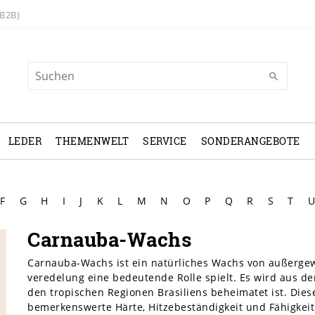
B2B)
LEDER
THEMENWELT
SERVICE
SONDERANGEBOTE
F
G
H
I
J
K
L
M
N
O
P
Q
R
S
T
U
Carnauba-Wachs
Carnauba-Wachs ist ein natürliches Wachs von außergewö
veredelung eine bedeutende Rolle spielt. Es wird aus d
den tropischen Regionen Brasiliens beheimatet ist. Dies
bemerkenswerte Härte, Hitzebeständigkeit und Fähigkeit