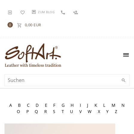
ZUM BLOG
0,00 EUR
0
A
B
C
D
E
F
G
H
I
J
K
L
M
N
O
P
Q
R
S
T
U
V
W
X
Y
Z