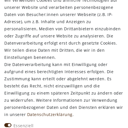
Wir verwenden Cookies und ähnliche Technologien auf
RECHTLICHES
unserer Website und verarbeiten personenbezogene
Daten von Besucher:innen unserer Webseite (z.B. IP-
AGB
Adresse), um z.B. Inhalte und Anzeigen zu
Datenschutz
personalisieren, Medien von Drittanbietern einzubinden
Impressum
oder Zugriffe auf unsere Website zu analysieren. Die
Widerrufsbelehrung
Datenverarbeitung erfolgt erst durch gesetzte Cookies.
Wir teilen diese Daten mit Dritten, die wir in den
Bestellung widerrufen
Einstellungen benennen.
Die Datenverarbeitung kann mit Einwilligung oder
ALLGEMEINES
aufgrund eines berechtigten Interesses erfolgen. Die
Zustimmung kann erteilt oder abgelehnt werden. Es
Kontakt
besteht das Recht, nicht einzuwilligen und die
Zahlungsarten
Einwilligung zu einem späteren Zeitpunkt zu ändern oder
Versand & Lieferzeit
zu widerrufen. Weitere Informationen zur Verwendung
Newsletter-Anmeldung
personenbezogener Daten und den Diensten erklären wir
Kostengünstige Ledermuster
in unserer
Daten­schutz­erklärung
.
VORTEILE
Essenziell