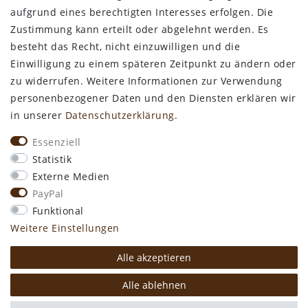
ALLGEMEINES
aufgrund eines berechtigten Interesses erfolgen. Die
Zustimmung kann erteilt oder abgelehnt werden. Es
Kontakt
besteht das Recht, nicht einzuwilligen und die
Zahlungsarten
Einwilligung zu einem späteren Zeitpunkt zu ändern oder
Versand & Lieferzeit
zu widerrufen. Weitere Informationen zur Verwendung
Newsletter-Anmeldung
personenbezogener Daten und den Diensten erklären wir
Kostengünstige Ledermuster
in unserer
Daten­schutz­erklärung
.
VORTEILE
Essenziell
kostenfreier Versand ab 50€ in Deutschland
Statistik
kostengünstige Leder-Musterstücke
Externe Medien
kostenlose Beratung* +49 (0) 75 74 / 93 28 19
PayPal
große SoftArt® Lederauswahl
Funktional
große Farbvielfalt für alle SoftArt® Leder
Weitere Einstellungen
Alle akzeptieren
* Mo. - Do. 8:00 - 12:30 und 13:15 - 16:30 Uhr
Alle ablehnen