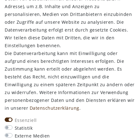
Adresse), um z.B. Inhalte und Anzeigen zu
Datenschutz
personalisieren, Medien von Drittanbietern einzubinden
Impressum
oder Zugriffe auf unsere Website zu analysieren. Die
Widerrufsbelehrung
Datenverarbeitung erfolgt erst durch gesetzte Cookies.
Wir teilen diese Daten mit Dritten, die wir in den
Bestellung widerrufen
Einstellungen benennen.
Die Datenverarbeitung kann mit Einwilligung oder
ALLGEMEINES
aufgrund eines berechtigten Interesses erfolgen. Die
Zustimmung kann erteilt oder abgelehnt werden. Es
Kontakt
besteht das Recht, nicht einzuwilligen und die
Zahlungsarten
Einwilligung zu einem späteren Zeitpunkt zu ändern oder
Versand & Lieferzeit
zu widerrufen. Weitere Informationen zur Verwendung
Newsletter-Anmeldung
personenbezogener Daten und den Diensten erklären wir
Kostengünstige Ledermuster
in unserer
Daten­schutz­erklärung
.
VORTEILE
Essenziell
kostenfreier Versand ab 50€ in Deutschland
Statistik
kostengünstige Leder-Musterstücke
Externe Medien