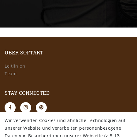
ÜBER SOFTART
Leitlinien
Team
STAY CONNECTED
Wir verwenden Cookies und ähnliche Technologien auf
RECHTLICHES
unserer Website und verarbeiten personenbezogene
Daten von Besucher:innen unserer Webseite (z.B. IP-
AGB