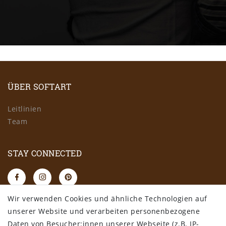
ÜBER SOFTART
Leitlinien
Team
STAY CONNECTED
Wir verwenden Cookies und ähnliche Technologien auf
RECHTLICHES
unserer Website und verarbeiten personenbezogene
Daten von Besucher:innen unserer Webseite (z.B. IP-
AGB