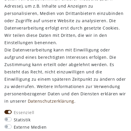
Adresse), um z.B. Inhalte und Anzeigen zu
Datenschutz
personalisieren, Medien von Drittanbietern einzubinden
Impressum
oder Zugriffe auf unsere Website zu analysieren. Die
Widerrufsbelehrung
Datenverarbeitung erfolgt erst durch gesetzte Cookies.
Wir teilen diese Daten mit Dritten, die wir in den
Bestellung widerrufen
Einstellungen benennen.
Die Datenverarbeitung kann mit Einwilligung oder
ALLGEMEINES
aufgrund eines berechtigten Interesses erfolgen. Die
Zustimmung kann erteilt oder abgelehnt werden. Es
Kontakt
besteht das Recht, nicht einzuwilligen und die
Zahlungsarten
Einwilligung zu einem späteren Zeitpunkt zu ändern oder
Versand & Lieferzeit
zu widerrufen. Weitere Informationen zur Verwendung
Newsletter-Anmeldung
personenbezogener Daten und den Diensten erklären wir
Kostengünstige Ledermuster
in unserer
Daten­schutz­erklärung
.
VORTEILE
Essenziell
kostenfreier Versand ab 50€ in Deutschland
Statistik
kostengünstige Leder-Musterstücke
Externe Medien