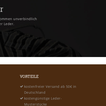
r
lkommen unverbindlich
er Leder.
VORTEILE
kostenfreier Versand ab 50€ in
Deutschland
kostengünstige Leder-
Musterstücke