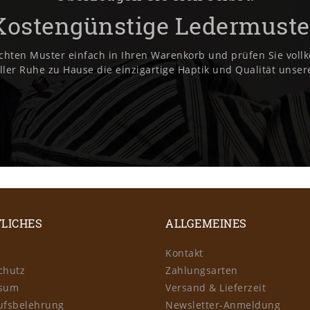
Kostengünstige Ledermuste
chten Muster einfach in Ihren Warenkorb und prüfen Sie vol
ller Ruhe zu Hause die einzigartige Haptik und Qualität unser
LICHES
ALLGEMEINES
Kontakt
chutz
Zahlungsarten
ssum
Versand & Lieferzeit
ufsbelehrung
Newsletter-Anmeldung