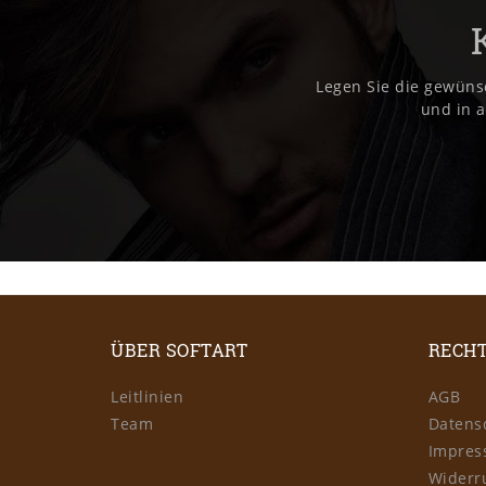
Legen Sie die gewüns
und in a
ÜBER SOFTART
RECHT
Leitlinien
AGB
Team
Datens
Impre
Widerr