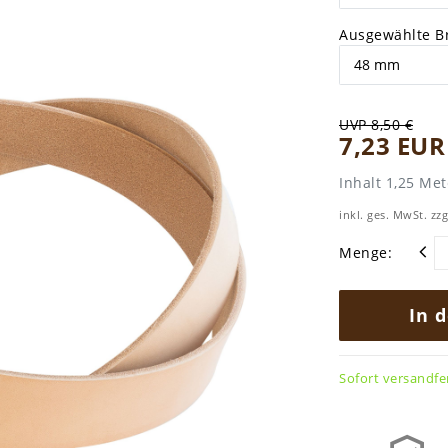
Ausgewählte Br
UVP 8,50 €
7,23 EU
Inhalt
1,25
Met
inkl. ges. MwSt. zzg
Menge:
In 
Sofort versandfer