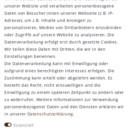
RECHTLICHES
unserer Website und verarbeiten personenbezogene
Daten von Besucher:innen unserer Webseite (z.B. IP-
AGB
Adresse), um z.B. Inhalte und Anzeigen zu
Datenschutz
personalisieren, Medien von Drittanbietern einzubinden
Impressum
oder Zugriffe auf unsere Website zu analysieren. Die
Widerrufsbelehrung
Datenverarbeitung erfolgt erst durch gesetzte Cookies.
Wir teilen diese Daten mit Dritten, die wir in den
Bestellung widerrufen
Einstellungen benennen.
Die Datenverarbeitung kann mit Einwilligung oder
ALLGEMEINES
aufgrund eines berechtigten Interesses erfolgen. Die
Zustimmung kann erteilt oder abgelehnt werden. Es
Kontakt
besteht das Recht, nicht einzuwilligen und die
Zahlungsarten
Einwilligung zu einem späteren Zeitpunkt zu ändern oder
Versand & Lieferzeit
zu widerrufen. Weitere Informationen zur Verwendung
Newsletter-Anmeldung
personenbezogener Daten und den Diensten erklären wir
Kostengünstige Ledermuster
in unserer
Daten­schutz­erklärung
.
VORTEILE
Essenziell