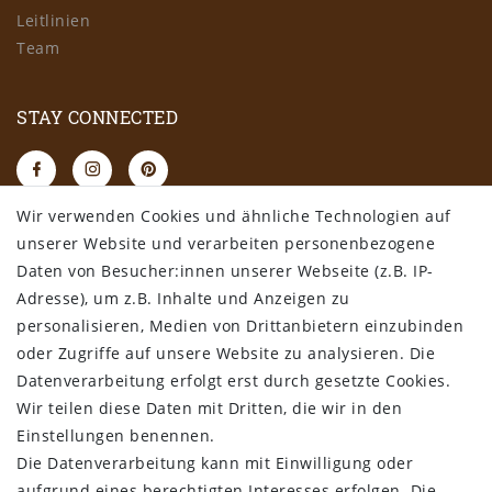
Erleben Sie zeitlose Eleganz mit Dekofellen von SoftArt
Leitlinien
Leder
Team
Entdecken Sie die perfekte Symbiose aus Qualität und Stil
in unserer Dekofell-Kollektion. Jedes
Dekofell
wird
sorgfältig ausgewählt und verarbeitet, um Ihrem Zuhause
STAY CONNECTED
einen Hauch von Luxus zu verleihen. Egal, ob Sie Ihr
Wohnambiente auffrischen oder Ihren persönlichen Stil
unterstreichen möchten – bei SoftArt finden Sie die
Dekofelle, die Ihrem Zuhause das gewisse Etwas
Wir verwenden Cookies und ähnliche Technologien auf
verleihen. Erkunden Sie jetzt unsere Auswahl und
RECHTLICHES
unserer Website und verarbeiten personenbezogene
verwandeln Sie Ihr Zuhause in eine Oase der Eleganz.
Daten von Besucher:innen unserer Webseite (z.B. IP-
AGB
Adresse), um z.B. Inhalte und Anzeigen zu
Datenschutz
personalisieren, Medien von Drittanbietern einzubinden
Impressum
oder Zugriffe auf unsere Website zu analysieren. Die
Widerrufsbelehrung
Datenverarbeitung erfolgt erst durch gesetzte Cookies.
Wir teilen diese Daten mit Dritten, die wir in den
Bestellung widerrufen
Einstellungen benennen.
Die Datenverarbeitung kann mit Einwilligung oder
ALLGEMEINES
aufgrund eines berechtigten Interesses erfolgen. Die