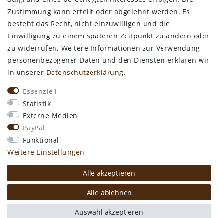
Zustimmung kann erteilt oder abgelehnt werden. Es
Kontakt
besteht das Recht, nicht einzuwilligen und die
Zahlungsarten
Einwilligung zu einem späteren Zeitpunkt zu ändern oder
Versand & Lieferzeit
zu widerrufen. Weitere Informationen zur Verwendung
Newsletter-Anmeldung
personenbezogener Daten und den Diensten erklären wir
Kostengünstige Ledermuster
in unserer
Daten­schutz­erklärung
.
VORTEILE
Essenziell
kostenfreier Versand ab 50€ in Deutschland
Statistik
kostengünstige Leder-Musterstücke
Externe Medien
kostenlose Beratung* +49 (0) 75 74 / 93 28 19
PayPal
große SoftArt® Lederauswahl
Funktional
große Farbvielfalt für alle SoftArt® Leder
Weitere Einstellungen
Alle akzeptieren
* Mo. - Do. 8:00 - 12:30 und 13:15 - 16:30 Uhr
Alle ablehnen
Auswahl akzeptieren
plentymarkets Template von
Plenty Lions