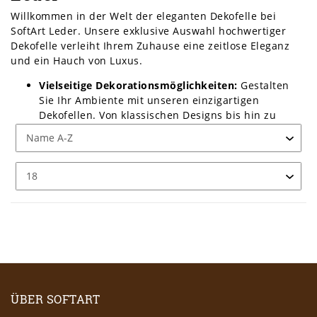
Willkommen in der Welt der eleganten Dekofelle bei
SoftArt Leder. Unsere exklusive Auswahl hochwertiger
Dekofelle verleiht Ihrem Zuhause eine zeitlose Eleganz
und ein Hauch von Luxus.
Vielseitige
Dekorationsmöglichkeiten
:
Gestalten
Sie Ihr Ambiente mit unseren einzigartigen
Dekofellen. Von klassischen Designs bis hin zu
modernen Stilen – entdecken Sie die Vielfalt und
Qualität, die unsere Dekofelle bieten.
Perfekte Akzente:
Setzen Sie stilvolle Akzente in
Ihrem Zuhause mit unseren hochwertigen
Dekofellen. Ob als Teppich, Kissenbezug oder
Möbelbezug – unsere Auswahl bietet Ihnen die
Möglichkeit, Ihren Wohnraum individuell zu
gestalten.
Qualität und Stil:
Verleihen Sie Ihrem Interieur eine
luxuriöse Note mit unseren hochwertigen
Dekofellen.
Jedes Stück
wird mit höchster Präzision
gefertigt, um Ihren Ansprüchen gerecht zu werden.
ÜBER SOFTART