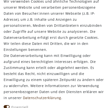
Wir verwenden Cookies und ähnliche Technologien auf
RECHTLICHES
unserer Website und verarbeiten personenbezogene
Daten von Besucher:innen unserer Webseite (z.B. IP-
AGB
Adresse), um z.B. Inhalte und Anzeigen zu
Datenschutz
personalisieren, Medien von Drittanbietern einzubinden
Impressum
oder Zugriffe auf unsere Website zu analysieren. Die
Widerrufsbelehrung
Datenverarbeitung erfolgt erst durch gesetzte Cookies.
Wir teilen diese Daten mit Dritten, die wir in den
Bestellung widerrufen
Einstellungen benennen.
Die Datenverarbeitung kann mit Einwilligung oder
ALLGEMEINES
aufgrund eines berechtigten Interesses erfolgen. Die
Zustimmung kann erteilt oder abgelehnt werden. Es
Kontakt
besteht das Recht, nicht einzuwilligen und die
Zahlungsarten
Einwilligung zu einem späteren Zeitpunkt zu ändern oder
Versand & Lieferzeit
zu widerrufen. Weitere Informationen zur Verwendung
Newsletter-Anmeldung
personenbezogener Daten und den Diensten erklären wir
Kostengünstige Ledermuster
in unserer
Daten­schutz­erklärung
.
VORTEILE
Essenziell